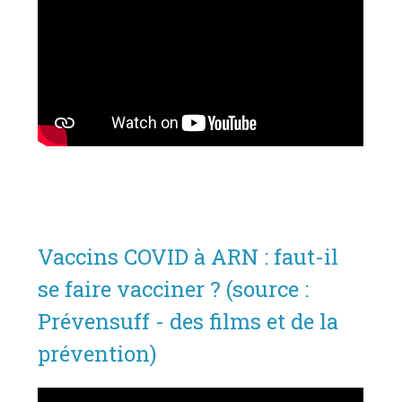
Vaccins COVID à ARN : faut-il
se faire vacciner ? (source :
Prévensuff - des films et de la
prévention)