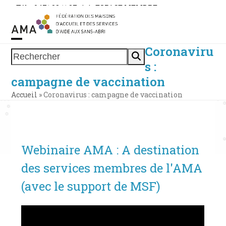
Skip
Tél. : 0471 38 11 37
|
|
ESPACE MEMBRE
to
content
Coronaviru
Open
Close
Rechercher
s :
mobile
mobile
campagne de vaccination
menu
menu
Accueil
»
Coronavirus : campagne de vaccination
Webinaire AMA : A destination
des services membres de l'AMA
(avec le support de MSF)