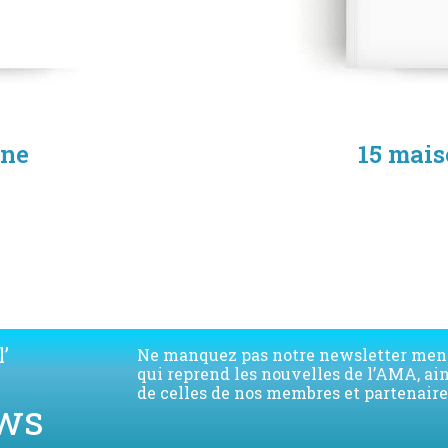
nne
15 mais
re
T
’
Ne manquez pas notre newsletter men
qui reprend les nouvelles de l’AMA, ai
de celles de nos membres et partenaire
ws