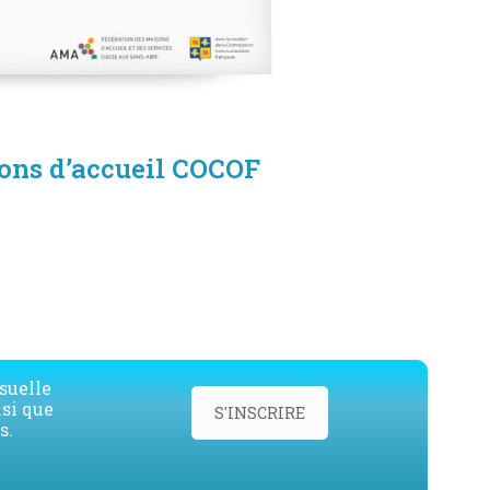
ons d’accueil COCOF
élécharger la brochure
suelle
nsi que
S'INSCRIRE
s.