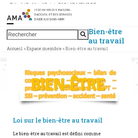
Skip
Tél. : 0471 38 11 37
|
|
ESPACE MEMBRE
to
content
Bien-être
Open
Close
Rechercher
au travail
mobile
mobile
Accueil
»
Espace membre
»
Bien-être au travail
menu
menu
Loi sur le bien-être au travail
Le bien-être au travail est défini comme