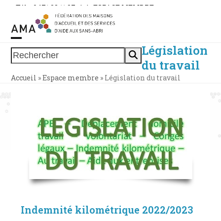
Skip
Tél. : 0471 38 11 37
|
|
ESPACE MEMBRE
to
content
Législation
Open
Close
Rechercher
du travail
mobile
mobile
Accueil
»
Espace membre
»
Législation du travail
menu
menu
Indemnité kilométrique 2022/2023