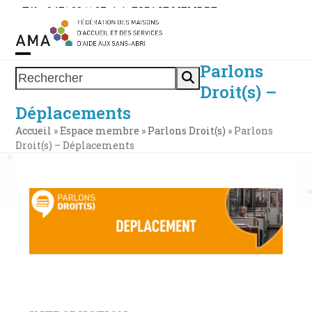
Skip
Tél. : 0471 38 11 37
|
|
ESPACE MEMBRE
to
content
Parlons
Open
Close
Rechercher
Droit(s) –
mobile
mobile
Déplacements
menu
menu
Accueil
»
Espace membre
»
Parlons Droit(s)
»
Parlons
Droit(s) – Déplacements