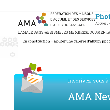
Skip
to
content
Pho
Accueil
L’AMA
LE SANS-ABRISME
LES MEMBRES
DOCUMENTA
En construction – ajouter une galerie d’album pho
Inscrivez-vous à l
AMA Ne