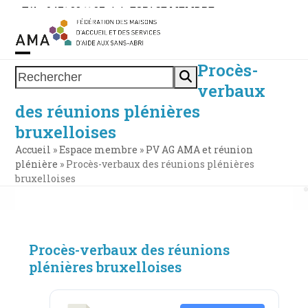
Skip
Tél. : 0471 38 11 37
|
|
ESPACE MEMBRE
to
content
Procès-
Open
Close
Rechercher
verbaux
mobile
mobile
des réunions plénières
menu
menu
bruxelloises
Accueil
»
Espace membre
»
PV AG AMA et réunion
plénière
»
Procès-verbaux des réunions plénières
bruxelloises
Procès-verbaux des réunions
plénières bruxelloises