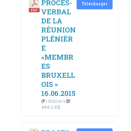
PROCES-
Télécharger
VERBAL
DE LA
RÉUNION
PLÉNIÈR
E
«MEMBR
ES
BRUXELL
OIS »
16.06.2015
1 fichier·s
444.11 KB