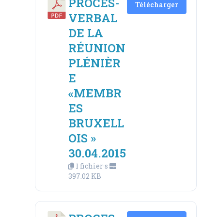
PROCES-
Télécharger
VERBAL
DE LA
RÉUNION
PLÉNIÈR
E
«MEMBR
ES
BRUXELL
OIS »
30.04.2015
1 fichier·s
397.02 KB