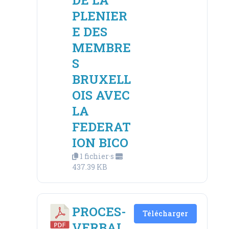
PLENIER
E DES
MEMBRE
S
BRUXELL
OIS AVEC
LA
FEDERAT
ION BICO
1 fichier·s
437.39 KB
PROCES-
Télécharger
VERBAL