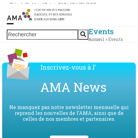
Skip
Tél. : 0471 38 11 37
|
|
ESPACE MEMBRE
to
content
Events
Open
Close
Rechercher
Accueil
»
Events
mobile
mobile
menu
menu
Inscrivez-vous à l’
AMA News
Ne manquez pas notre newsletter mensuelle qui
reprend les nouvelles de l’AMA, ainsi que de
celles de nos membres et partenaires.