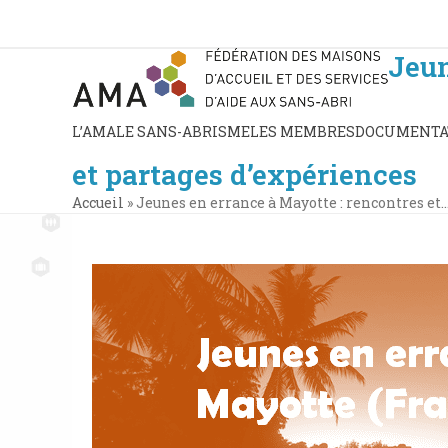
Skip
to
content
Jeun
L’AMA
LE SANS-ABRISME
LES MEMBRES
DOCUMENTA
et partages d’expériences
Accueil
»
Jeunes en errance à Mayotte : rencontres et