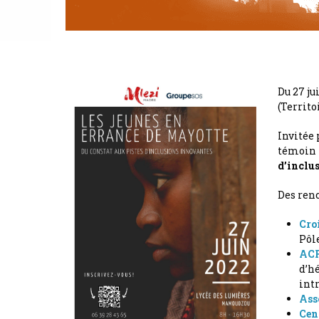
Du 27 jui
(Territo
Invitée 
témoin l
d’inclus
Des renc
Cro
Pôle
ACF
d’hé
int
Asso
Cen