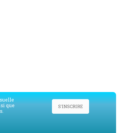
suelle
nsi que
S'INSCRIRE
s.