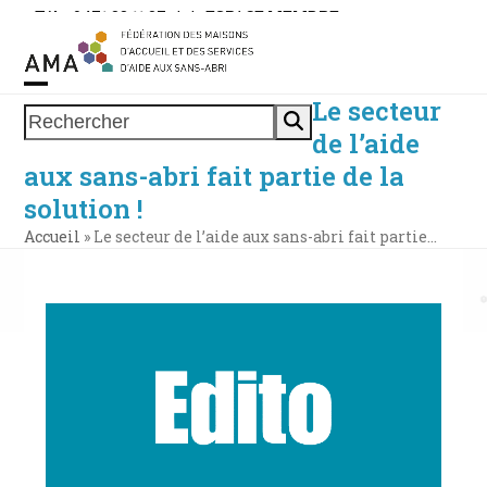
Skip
Tél. : 0471 38 11 37
|
|
ESPACE MEMBRE
to
content
Le secteur
Open
Close
Rechercher
de l’aide
mobile
mobile
aux sans-abri fait partie de la
menu
menu
solution !
Accueil
»
Le secteur de l’aide aux sans-abri fait partie…