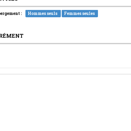
ergement :
Hommes seuls
Femmes seules
RÉMENT