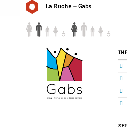
La Ruche – Gabs
IN
SE