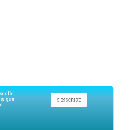
suelle
nsi que
S'INSCRIRE
s.