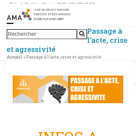
Skip
Tél. : 0471 38 11 37
|
|
ESPACE MEMBRE
to
content
Passage à
Open
Close
Rechercher
l’acte, crise
mobile
mobile
et agressivité
menu
menu
Accueil
»
Passage à l’acte, crise et agressivité