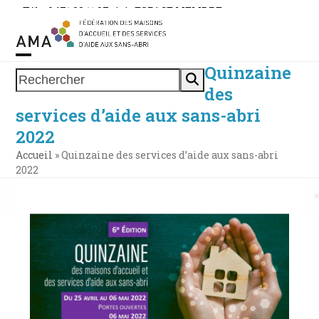
Skip
Tél. : 0471 38 11 37
|
|
ESPACE MEMBRE
to
content
Quinzaine
Open
Close
Rechercher
des
mobile
mobile
services d’aide aux sans-abri
menu
menu
2022
Accueil
»
Quinzaine des services d’aide aux sans-abri
2022