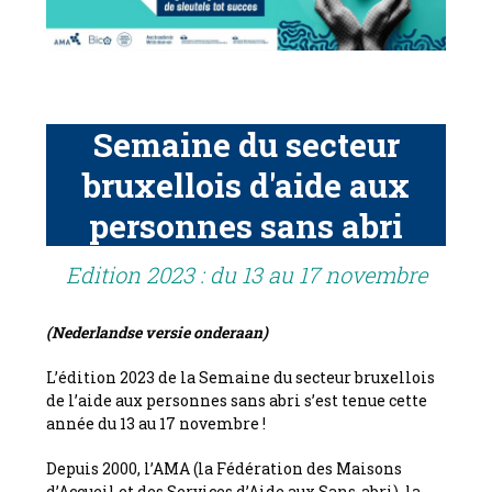
Semaine du secteur
bruxellois d'aide aux
personnes sans abri
Edition
Edition 2023
2023
:
(Nederlandse versie onderaan)
du
13
L’édition 2023 de la Semaine du secteur bruxellois
au
de l’aide aux personnes sans abri s’est tenue cette
17
année du 13 au 17 novembre !
novembre
2023
editie
:
Depuis 2000, l’AMA (la Fédération des Maisons
d’Accueil et des Services d’Aide aux Sans-abri), la