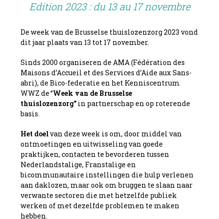
Edition
Edition 2023 : du 13 au 17 novembre
2023
:
De week van de Brusselse thuislozenzorg 2023 vond
du
dit jaar plaats van 13 tot 17 november.
13
au
Sinds 2000 organiseren de AMA (Fédération des
17
Maisons d’Accueil et des Services d’Aide aux Sans-
novembre
2023
editie
abri), de Bico-federatie en het Kenniscentrum
:
WWZ de “
W
eek van de Brusselse
van
thuislozenzorg”
in partnerschap en op roterende
13
basis.
tot
17
Het doel
van deze week is om, door middel van
november
ontmoetingen en uitwisseling van goede
praktijken, contacten te bevorderen tussen
Nederlandstalige, Franstalige en
bicommunautaire instellingen die hulp verlenen
aan daklozen, maar ook om bruggen te slaan naar
verwante sectoren die met hetzelfde publiek
werken of met dezelfde problemen te maken
hebben.