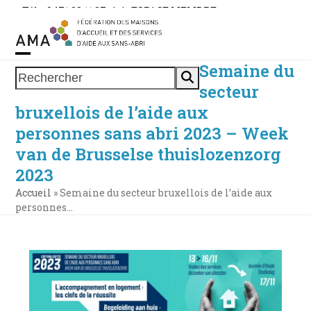
Skip
Tél. : 0471 38 11 37
|
|
ESPACE MEMBRE
to
content
Semaine du
Open
Close
Rechercher
secteur
mobile
mobile
bruxellois de l’aide aux
menu
menu
personnes sans abri 2023 – Week
van de Brusselse thuislozenzorg
2023
Accueil
»
Semaine du secteur bruxellois de l’aide aux
personnes…