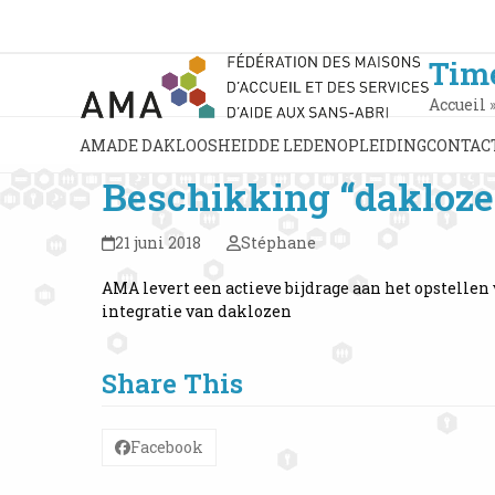
Skip
to
content
Time
Accueil
AMA
DE DAKLOOSHEID
DE LEDEN
OPLEIDING
CONTAC
Beschikking “dakloze
21 juni 2018
Stéphane
AMA levert een actieve bijdrage aan het opstellen
integratie van daklozen
Share This
Facebook