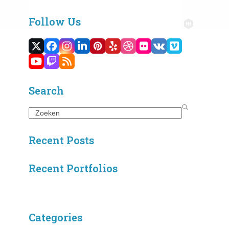
Follow Us
Twitter
Facebook
Instagram
LinkedIn
Pinterest
Yelp
Dribbble
Flickr
VK
Vimeo
(deprecated)
YouTube
Twitch
RSS
Search
Search
Recent Posts
Recent Portfolios
Categories