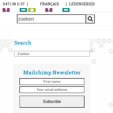
. : 0471 38 11 37
|
FRANÇAIS
|
LEDENGEBIED
zoeken
Search
Search
Mailchimp Newsletter
First
Your
name
email
address
Subscribe