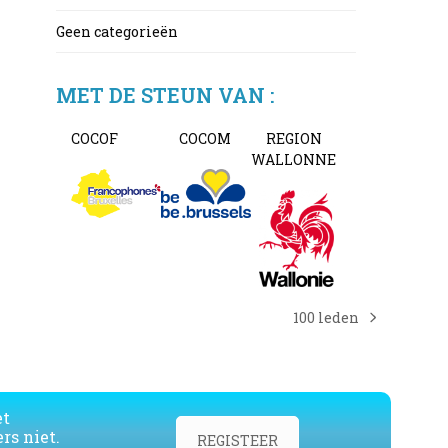
Geen categorieën
MET DE STEUN VAN :
COCOF
COCOM
REGION
WALLONNE
100 leden
next
post:
et
rs niet.
REGISTEER