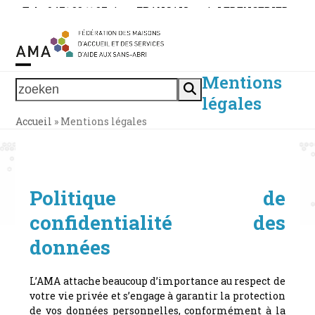
Skip
Tel. : 0471 38 11 37
|
FRANÇAIS
|
LEDENGEBIED
to
content
Mentions
Open
Close
zoeken
légales
mobile
mobile
Accueil
»
Mentions légales
menu
menu
Politique de
confidentialité des
données
L’AMA attache beaucoup d’importance au respect de
votre vie privée et s’engage à garantir la protection
de vos données personnelles, conformément à la