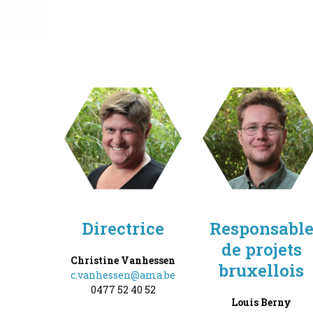
Directrice
Responsabl
de projets
Christine Vanhessen
bruxellois
c.vanhessen@ama.be
0477 52 40 52
Louis Berny