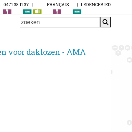
. : 0471 38 11 37
|
FRANÇAIS
|
LEDENGEBIED
zoeken
en voor daklozen - AMA