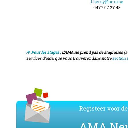
l.berny@ama.be
0477 07 27 48
/!\ Pour les stages :
L’AMA
ne prend pas
de stagiaires
(a
services d’aide, que vous trouverez dans notre
section
Registeer voor de
AMA Ne