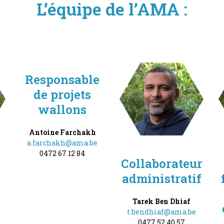
L’équipe de l’AMA :
Responsable
de projets
wallons
Antoine Farchakh
a.farchakh@ama.be
0472 67 12 84
e
Collaborateur
administratif
Tarek Ben Dhiaf
t.bendhiaf@ama.be
0477 52 40 57