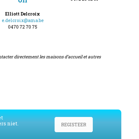
Elliott Delcroix
e.delcroix@ama.be
0470 72 70 75
ontacter directement les maisons d’accueil et autres
et
rs niet.
REGISTEER