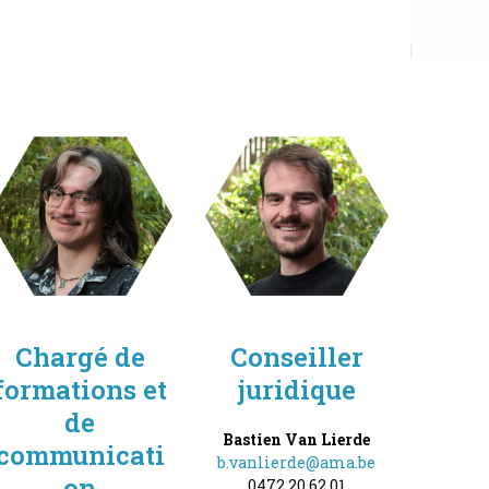
Chargé de
Conseiller
formations et
juridique
de
Bastien Van Lierde
communicati
b.vanlierde@ama.be
on
0472 20 62 01