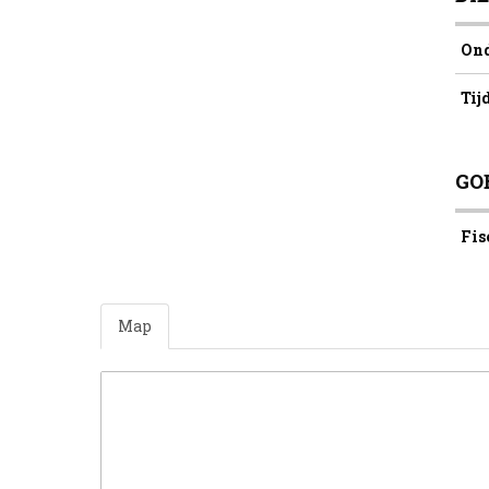
Ond
Tij
GO
Fis
Map