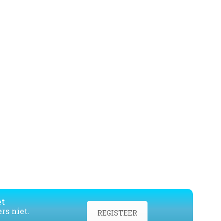
et
rs niet.
REGISTEER