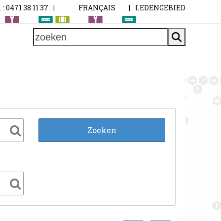
. : 0471 38 11 37
|
FRANÇAIS
|
LEDENGEBIED
zoeken