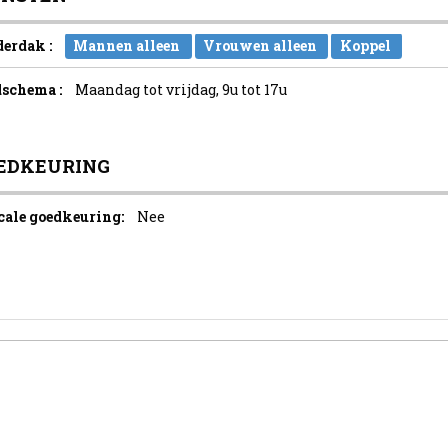
erdak :
Mannen alleen
Vrouwen alleen
Koppel
dschema :
Maandag tot vrijdag, 9u tot 17u
EDKEURING
cale goedkeuring:
Nee