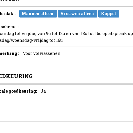
erdak :
Mannen alleen
Vrouwen alleen
Koppel
dschema :
aandag tot vrijdag van 9u tot 12u en van 13u tot 16u op afspraak 
sdag/woensdag/vrijdag tot 16u
erking :
Voor volwassenen
EDKEURING
cale goedkeuring:
Ja