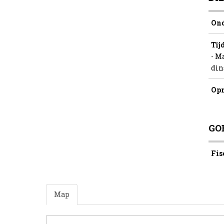
Ond
Tij
- M
din
Opm
GO
Fis
Map