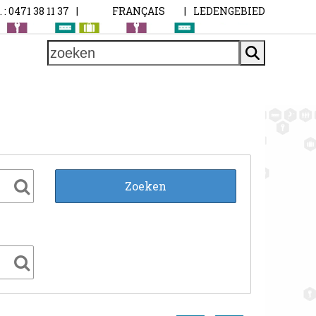
. : 0471 38 11 37
|
FRANÇAIS
|
LEDENGEBIED
zoeken