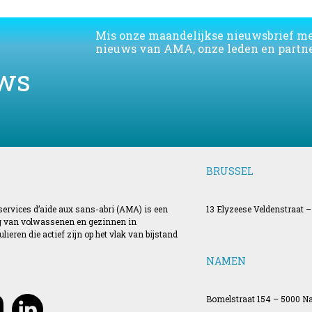
Mis onze maandelijkse nieuwsbrief m
nieuws van AMA, onze leden en partne
ws
BRUSSEL
 services d’aide aux sans-abri (AMA) is een
13 Elyzeese Veldenstraat –
ing van volwassenen en gezinnen in
ieren die actief zijn op het vlak van bijstand
NAMEN
Bomelstraat 154 – 5000 