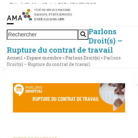
Skip
Tél. : 0471 38 11 37
|
|
ESPACE MEMBRE
to
content
Parlons
Open
Close
Rechercher
Droit(s) –
mobile
mobile
Rupture du contrat de travail
menu
menu
Accueil
»
Espace membre
»
Parlons Droit(s)
»
Parlons
Droit(s) – Rupture du contrat de travail