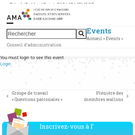
Skip
Tél. : 0471 38 11 37
|
|
ESPACE MEMBRE
to
content
Events
Open
Close
Rechercher
Accueil
»
Events
»
mobile
mobile
Conseil d’administration
menu
menu
You must login to see this event
Login
Groupe de travail
Plénière des
previous
next
« Questions patronales »
membres wallons
post:
post:
Inscrivez-vous à l’