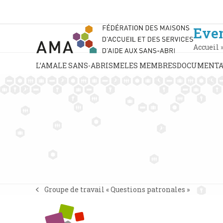
Skip
to
content
Eve
Accueil
L’AMA
LE SANS-ABRISME
LES MEMBRES
DOCUMENTA
Groupe de travail « Questions patronales »
previous
post: