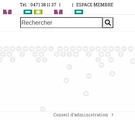
Tél. : 0471 38 11 37
|
|
ESPACE MEMBRE
Rechercher
You
must
login
to
see
this
event
Login
Conseil d’administration
next
post: