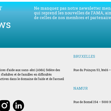
’
Ne manquez pas notre newsletter men
qui reprend les nouvelles de l’AMA, ai
de celles de nos membres et partenaire
ws
BRUXELLES
vices d’aide aux sans-abri (AMA) fédère des
Rue du Poinçon 53, bte16 –
’adultes et de familles en difficultés
ves dans le domaine de l’aide et de l’accueil
NAMUR
Rue de Bomel 154 – 5000