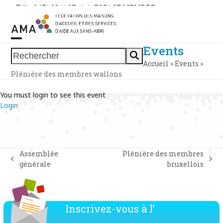
Skip
Tél. : 0471 38 11 37
|
|
ESPACE MEMBRE
to
content
Events
Open
Close
Rechercher
Accueil
»
Events
»
mobile
mobile
Plénière des membres wallons
menu
menu
You must login to see this event
Login
Assemblée
Plénière des membres
previous
next
générale
bruxellois
post:
post:
Inscrivez-vous à l’