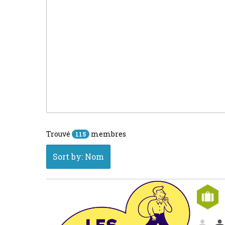
Trouvé
membres
115
Sort by: Nom