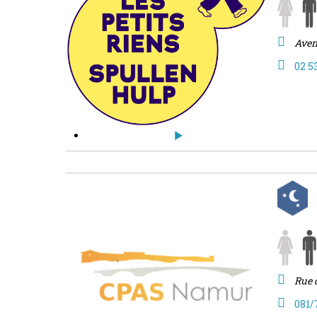
Aven
02 5
Rue 
081/