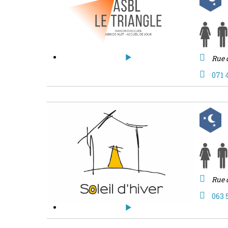
Rue 
071 
Rue 
063 