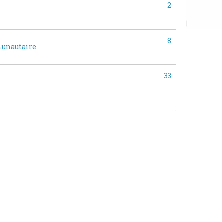
2
8
munautaire
33