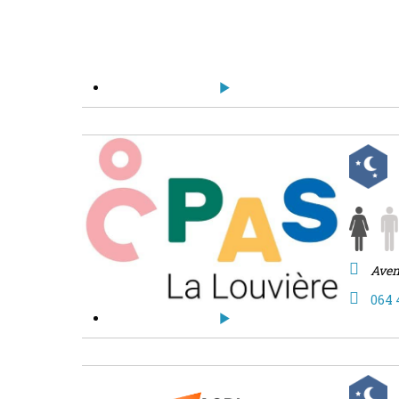
Aven
064 