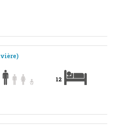
vière)
12