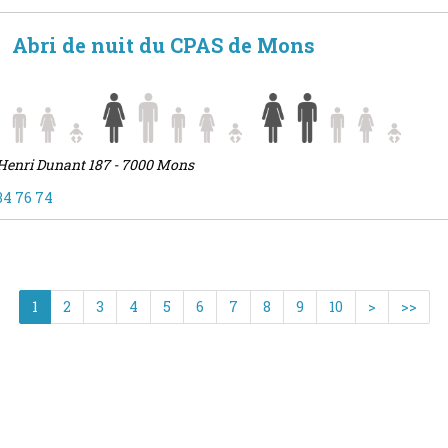
Abri de nuit du CPAS de Mons
Henri Dunant 187 - 7000 Mons
34 76 74
1
2
3
4
5
6
7
8
9
10
>
>>
Télécharger la liste des membres de l'AMA