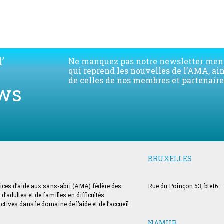
’
Ne manquez pas notre newsletter men
qui reprend les nouvelles de l’AMA, ai
de celles de nos membres et partenaire
ws
BRUXELLES
vices d’aide aux sans-abri (AMA) fédère des
Rue du Poinçon 53, bte16 –
’adultes et de familles en difficultés
ves dans le domaine de l’aide et de l’accueil
NAMUR