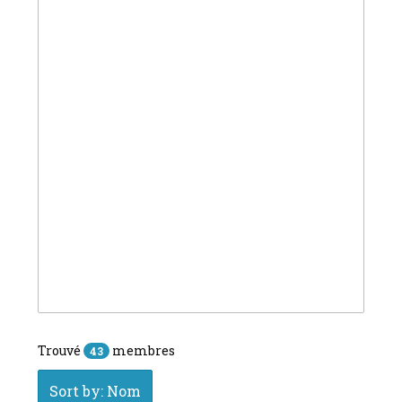
Trouvé
membres
43
Sort by: Nom