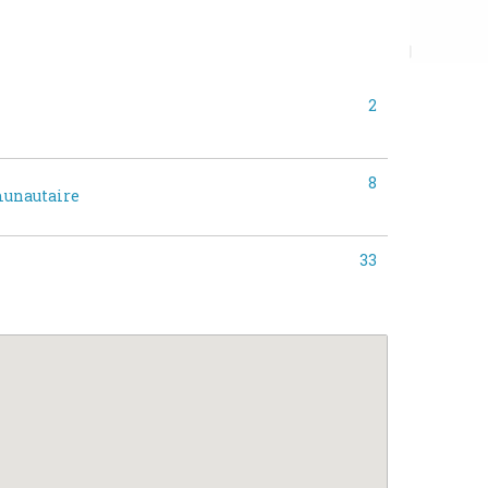
2
8
munautaire
33