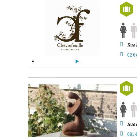
Rue 
02 6
Rue 
081 