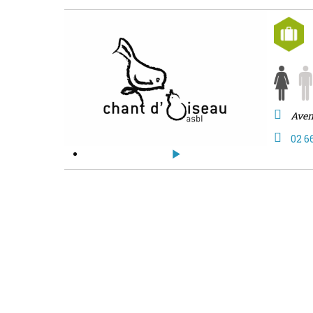
Aven
02 6