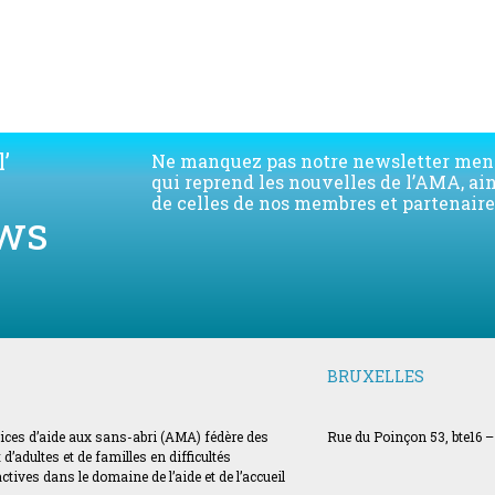
Télécharger la liste des membres de l'AMA
’
Ne manquez pas notre newsletter men
qui reprend les nouvelles de l’AMA, ai
de celles de nos membres et partenaire
ws
BRUXELLES
vices d’aide aux sans-abri (AMA) fédère des
Rue du Poinçon 53, bte16 –
’adultes et de familles en difficultés
ves dans le domaine de l’aide et de l’accueil