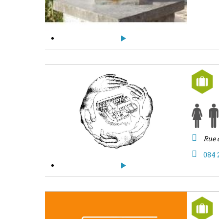
Rue d
084 