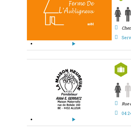
Chem
Serv
Rue 
04 2