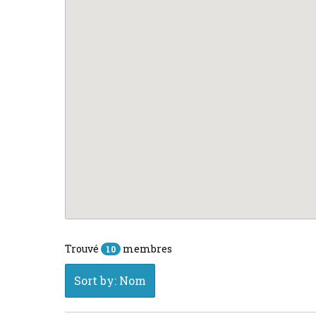
Trouvé
membres
10
Sort by: Nom