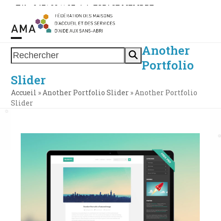
Skip
Tél. : 0471 38 11 37
|
|
ESPACE MEMBRE
to
content
Another
Open
Close
Rechercher
Portfolio
mobile
mobile
Slider
menu
menu
Accueil
»
Another Portfolio Slider
»
Another Portfolio
Slider