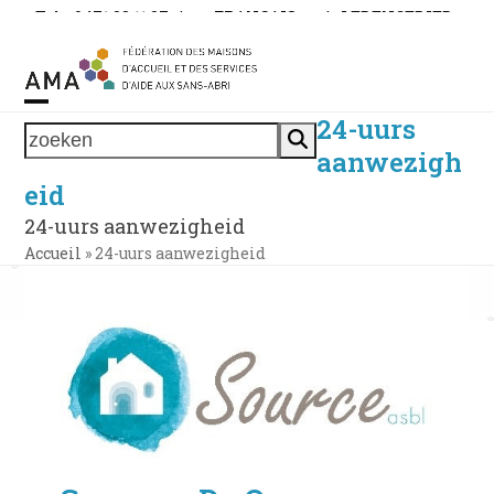
Skip
Tel. : 0471 38 11 37
|
FRANÇAIS
|
LEDENGEBIED
to
content
24-uurs
Open
Close
zoeken
aanwezigh
mobile
mobile
eid
menu
menu
24-uurs aanwezigheid
Accueil
»
24-uurs aanwezigheid