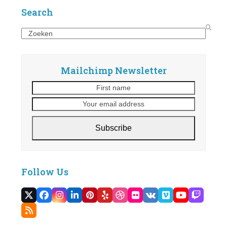
Search
Search
Mailchimp Newsletter
First
Your
name
email
address
Subscribe
Follow Us
Twitter
Facebook
Instagram
LinkedIn
Pinterest
Yelp
Dribbble
Flickr
VK
Vimeo
YouTube
Twitc
(deprecated)
RSS