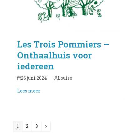
Les Trois Pommiers –
Onthaalhuis voor
iedereen
26 juni 2024
Louise
Lees meer
Page
Page
Page
Volgende
1
2
3