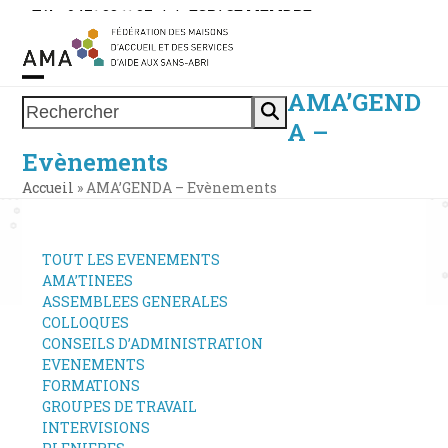
Skip
Tél. : 0471 38 11 37
|
|
ESPACE MEMBRE
to
content
AMA’GEND
Open
Close
Rechercher
A –
mobile
mobile
Evènements
menu
menu
Accueil
»
AMA’GENDA – Evènements
TOUT LES EVENEMENTS
AMA’TINEES
ASSEMBLEES GENERALES
COLLOQUES
CONSEILS D’ADMINISTRATION
EVENEMENTS
FORMATIONS
GROUPES DE TRAVAIL
INTERVISIONS