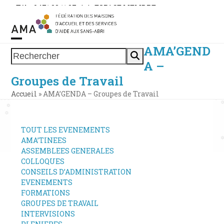
Skip
Tél. : 0471 38 11 37
|
|
ESPACE MEMBRE
to
content
AMA’GEND
Open
Close
Rechercher
A –
mobile
mobile
Groupes de Travail
menu
menu
Accueil
»
AMA’GENDA – Groupes de Travail
TOUT LES EVENEMENTS
AMA’TINEES
ASSEMBLEES GENERALES
COLLOQUES
CONSEILS D’ADMINISTRATION
EVENEMENTS
FORMATIONS
GROUPES DE TRAVAIL
INTERVISIONS