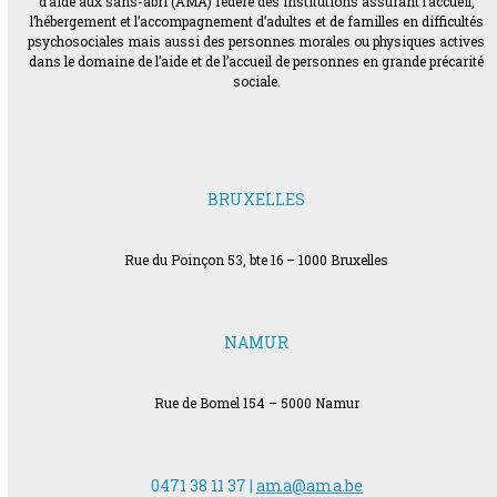
d’aide aux sans-abri (AMA) fédère des institutions assurant l’accueil,
l’hébergement et l’accompagnement d’adultes et de familles en difficultés
psychosociales mais aussi des personnes morales ou physiques actives
dans le domaine de l’aide et de l’accueil de personnes en grande précarité
sociale.
BRUXELLES
Rue du Poinçon 53, bte 16 – 1000 Bruxelles
NAMUR
Rue de Bomel 154 – 5000 Namur
0471 38 11 37 |
ama@ama.be