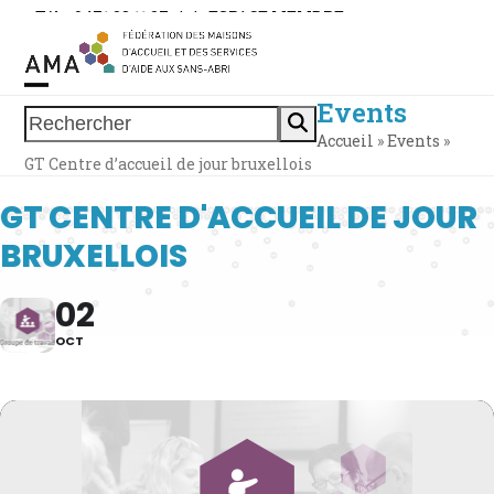
Skip
Tél. : 0471 38 11 37
|
|
ESPACE MEMBRE
to
content
Events
Open
Close
Rechercher
Accueil
»
Events
»
mobile
mobile
GT Centre d’accueil de jour bruxellois
menu
menu
GT CENTRE D'ACCUEIL DE JOUR
BRUXELLOIS
02
OCT