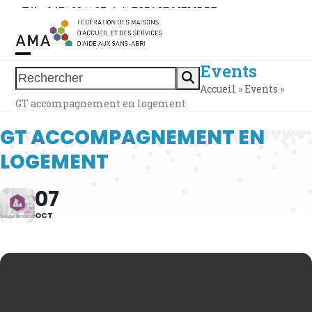
Skip
Tél. : 0471 38 11 37
|
|
ESPACE MEMBRE
to
content
Events
Open
Close
Rechercher
Accueil
»
Events
»
mobile
mobile
GT accompagnement en logement
menu
menu
GT ACCOMPAGNEMENT EN
LOGEMENT
07
OCT