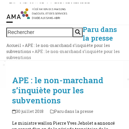
Skip
Tél. : 0471 38 11 37
|
|
ESPACE MEMBRE
to
content
Paru dans
Open
Close
Rechercher
la presse
mobile
mobile
Accueil
»
APE : le non-marchand s’inquiète pour les
menu
menu
subventions
»
APE : le non-marchand s’inquiète pour les
subventions
APE : le non-marchand
s’inquiète pour les
subventions
30 juillet 2018
Paru dans la presse
Le ministre wallon Pierre Yves Jeholet a annoncé