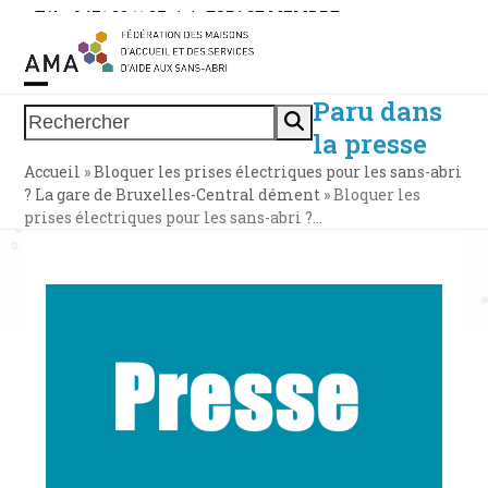
Skip
Tél. : 0471 38 11 37
|
|
ESPACE MEMBRE
to
content
Paru dans
Open
Close
Rechercher
la presse
mobile
mobile
Accueil
»
Bloquer les prises électriques pour les sans-abri
menu
menu
? La gare de Bruxelles-Central dément
»
Bloquer les
prises électriques pour les sans-abri ?…