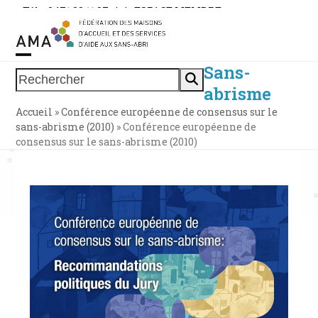
Skip
Tél. : 0471 38 11 37
|
|
ESPACE MEMBRE
to
content
Sans-
Open
Close
Rechercher
abrisme
mobile
mobile
Accueil
»
Conférence européenne de consensus sur le
menu
menu
sans-abrisme (2010)
»
Conférence européenne de
consensus sur le sans-abrisme (2010)