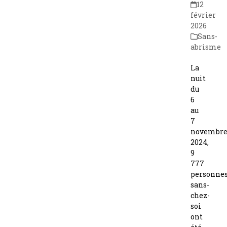
12
février
2026
Sans-
abrisme
La
nuit
du
6
au
7
novembr
2024,
9
777
personne
sans-
chez-
soi
ont