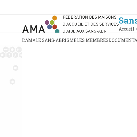
Skip
to
content
San
Accueil
L’AMA
LE SANS-ABRISME
LES MEMBRES
DOCUMENTA