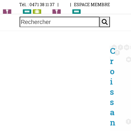
Tél. : 0471 38 11 37
|
|
ESPACE MEMBRE
Rechercher
C
r
o
i
s
s
a
n