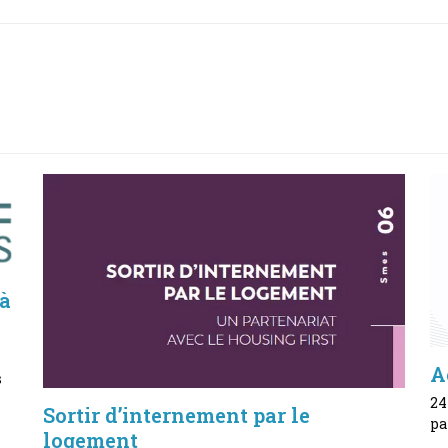
 à
A
s
24
Sortir d’internement par le
pa
logement