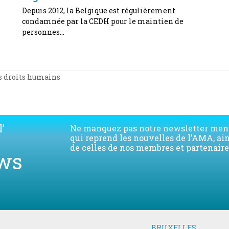
Depuis 2012, la Belgique est régulièrement
condamnée par la CEDH pour le maintien de
personnes…
es droits humains
’
Ne manquez pas notre newsletter men
qui reprend les nouvelles de l’AMA, ai
de celles de nos membres et partenaire
ws
BRUXELLES