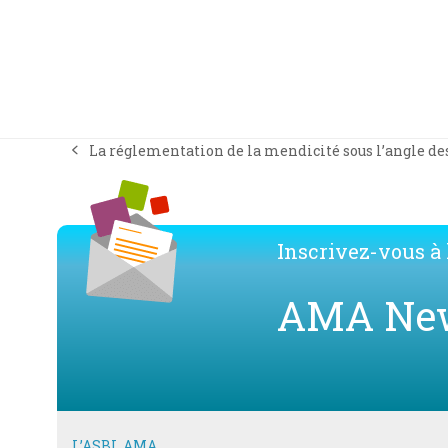
La réglementation de la mendicité sous l’angle d
previous
post:
Inscrivez-vous à l
AMA Ne
L’ASBL AMA