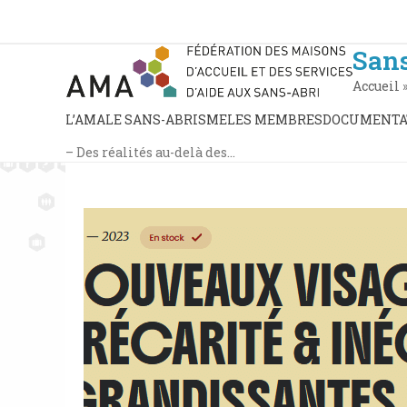
Skip
to
content
San
Accueil
L’AMA
LE SANS-ABRISME
LES MEMBRES
DOCUMENTA
– Des réalités au-delà des…