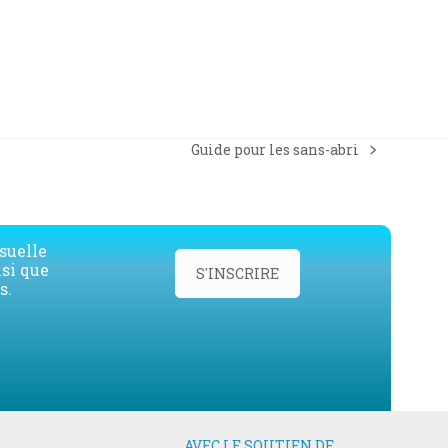
Guide pour les sans-abri
next
post:
suelle
nsi que
S'INSCRIRE
s.
AVEC LE SOUTIEN DE