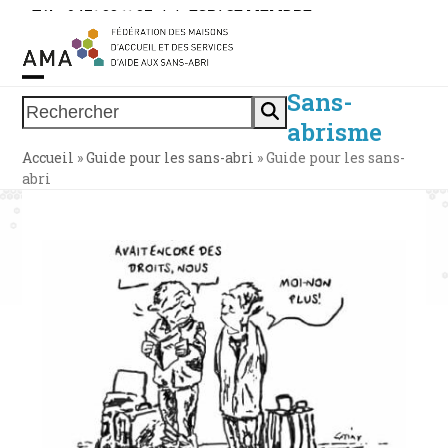
Skip
Tél. : 0471 38 11 37
|
|
ESPACE MEMBRE
to
content
Sans-
Open
Close
Rechercher
abrisme
mobile
mobile
Accueil
»
Guide pour les sans-abri
»
Guide pour les sans-
menu
menu
abri