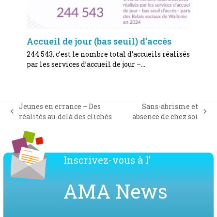
Accueil de jour (bas seuil) d’accès
244 543, c’est le nombre total d’accueils réalisés
par les services d’accueil de jour –…
Jeunes en errance – Des
Sans-abrisme et
previous
next
réalités au-delà des clichés
absence de chez soi
post:
post:
Inscrivez-vous à l’
AMA News