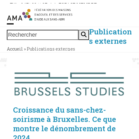
Skip
Tél. : 0471 38 11 37
|
|
ESPACE MEMBRE
to
content
Publication
Open
Close
Rechercher
s externes
mobile
mobile
Accueil
»
Publications externes
menu
menu
Croissance du sans-chez-
soirisme à Bruxelles. Ce que
montre le dénombrement de
2024