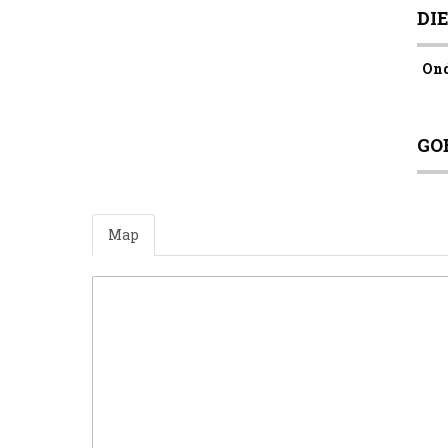
DI
Ond
GO
Map