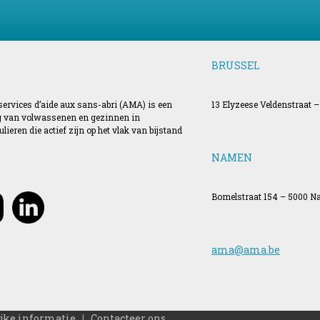
BRUSSEL
 services d’aide aux sans-abri (AMA) is een
13 Elyzeese Veldenstraat –
ing van volwassenen en gezinnen in
ieren die actief zijn op het vlak van bijstand
NAMEN
Bomelstraat 154 – 5000 
ama@ama.be
jke informatie
|
Contacteer ons