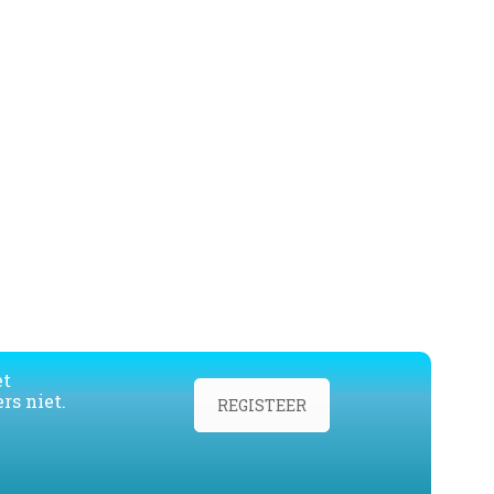
et
rs niet.
REGISTEER