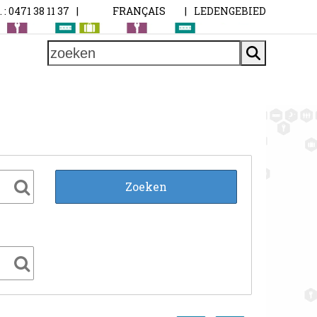
. : 0471 38 11 37
|
FRANÇAIS
|
LEDENGEBIED
zoeken