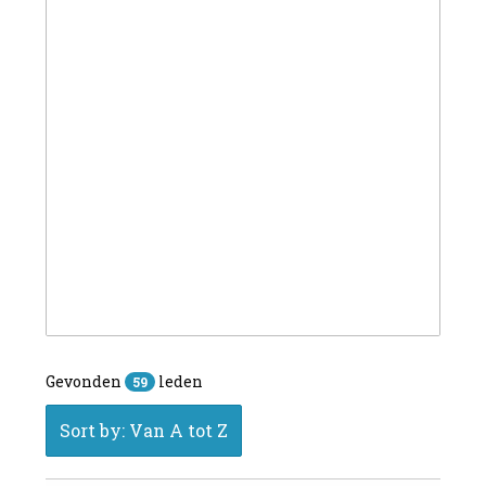
Gevonden
leden
59
Sort by: Van A tot Z