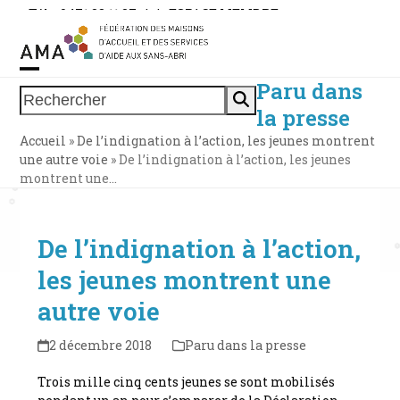
Skip
Tél. : 0471 38 11 37
|
|
ESPACE MEMBRE
to
content
Paru dans
Open
Close
Rechercher
la presse
mobile
mobile
Accueil
»
De l’indignation à l’action, les jeunes montrent
menu
menu
une autre voie
»
De l’indignation à l’action, les jeunes
montrent une…
De l’indignation à l’action,
les jeunes montrent une
autre voie
2 décembre 2018
Paru dans la presse
Trois mille cinq cents jeunes se sont mobilisés