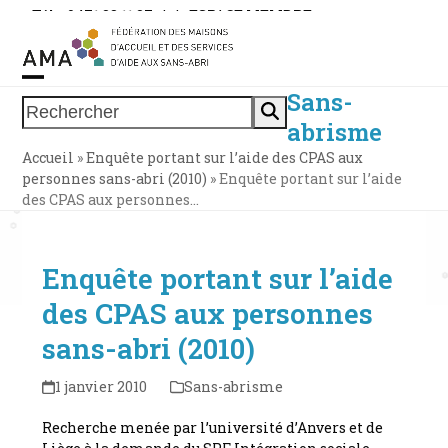
Skip
Tél. : 0471 38 11 37
|
|
ESPACE MEMBRE
to
content
Sans-
Open
Close
Rechercher
abrisme
mobile
mobile
Accueil
»
Enquête portant sur l’aide des CPAS aux
menu
menu
personnes sans-abri (2010)
»
Enquête portant sur l’aide
des CPAS aux personnes…
Enquête portant sur l’aide
des CPAS aux personnes
sans-abri (2010)
1 janvier 2010
Sans-abrisme
Recherche menée par l’université d’Anvers et de