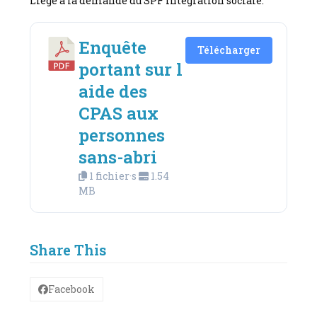
Liège à la demande du SPF Intégration sociale.
Enquête
Télécharger
portant sur l
aide des
CPAS aux
personnes
sans-abri
1 fichier·s
1.54
MB
Share This
Facebook