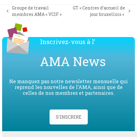
Groupe de travail
GT « Centres d’accueil de
previous
next
membres AMA « VCIF »
jour bruxellois «
post:
post:
Inscrivez-vous à l’
AMA News
Ne manquez pas notre newsletter mensuelle qui
reprend les nouvelles de l’AMA, ainsi que de
celles de nos membres et partenaires.
S'INSCRIRE