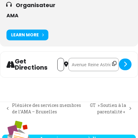
Organisateur
AMA
LEARN MORE
Get
Address - AMA'tinée "L'Aller vers..." [nf
Destination Address - AMA'tinée "L'
Directions
Plénière des services membres
GT » Soutien à la
previous
next
de l’AMA – Bruxelles
parentalité «
post:
post: