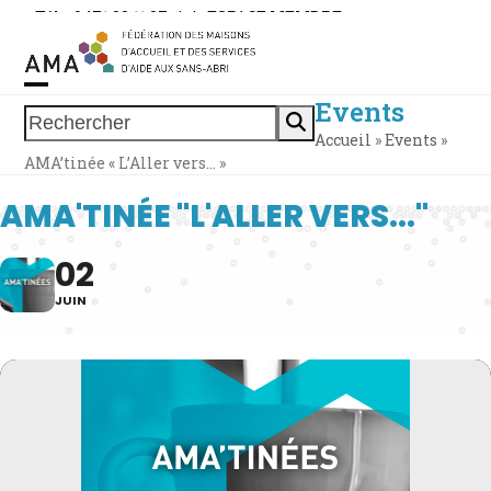
Skip
Tél. : 0471 38 11 37
|
|
ESPACE MEMBRE
to
content
Events
Open
Close
Rechercher
Accueil
»
Events
»
mobile
mobile
AMA’tinée « L’Aller vers… »
menu
menu
AMA'TINÉE "L'ALLER VERS..."
02
JUIN