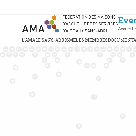
Skip
to
content
Eve
Accueil
L’AMA
LE SANS-ABRISME
LES MEMBRES
DOCUMENTA