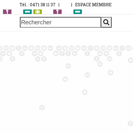
Tél. : 0471 38 11 37
|
|
ESPACE MEMBRE
Rechercher
A
M
A
'
T
I
N
É