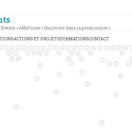
nts
»
Events
»
AMA’tinée « (Sur)vivre dans la promiscuité »
TIONS
ACTIONS ET PROJETS
FORMATIONS
CONTACT