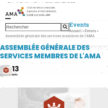
Skip
Tél. : 0471 38 11 37
|
|
ESPACE MEMBRE
to
content
Events
Open
Close
Rechercher
Accueil
»
Events
»
mobile
mobile
Assemblée générale des services membres de l’AMA
menu
menu
ASSEMBLÉE GÉNÉRALE DES
SERVICES MEMBRES DE L'AMA
13
MAI