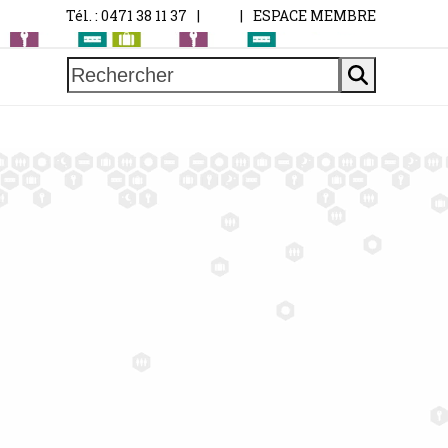
Tél. : 0471 38 11 37
|
|
ESPACE MEMBRE
Rechercher
C
O
N
S
E
I
L
D