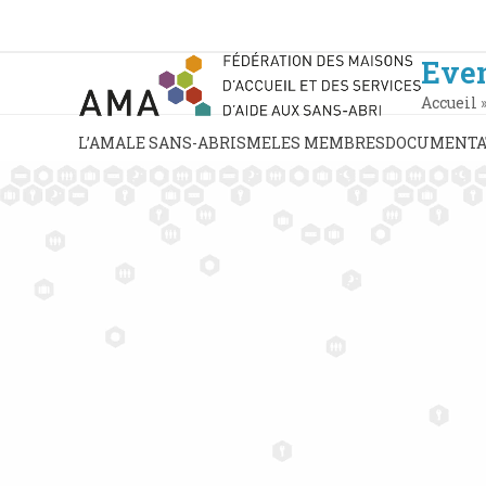
Skip
to
content
Eve
Accueil
L’AMA
LE SANS-ABRISME
LES MEMBRES
DOCUMENTA