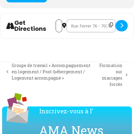
Get
Address - Focus-groupe : le soutien à la 
Destination Address - Focus-groupe 
Directions
Groupe de travail « Accompagnement
Formation
en logement / Post-hébergement /
sur
previous
next
Logement accompagné »
mariages
post:
post:
forcés
Inscrivez-vous à l’
AMA News