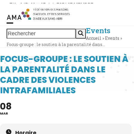
Skip
Tél. : 0471 38 11 37
|
|
ESPACE MEMBRE
to
content
Events
Open
Close
Rechercher
Accueil
»
Events
»
mobile
mobile
Focus-groupe : le soutien à la parentalité dans…
menu
menu
FOCUS-GROUPE : LE SOUTIEN À
LA PARENTALITÉ DANS LE
CADRE DES VIOLENCES
INTRAFAMILIALES
08
MAR
Horaire