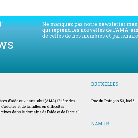
’
Ne manquez pas notre newsletter men
qui reprend les nouvelles de l’AMA, ai
de celles de nos membres et partenaire
ws
BRUXELLES
vices d’aide aux sans-abri (AMA) fédère des
Rue du Poinçon 53, bte16 –
’adultes et de familles en difficultés
ves dans le domaine de l’aide et de l’accueil
NAMUR