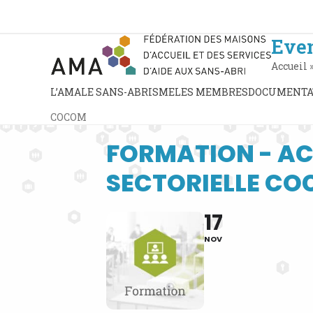
Skip
to
content
Eve
Accueil
L’AMA
LE SANS-ABRISME
LES MEMBRES
DOCUMENTA
COCOM
FORMATION - AC
SECTORIELLE C
17
NOV