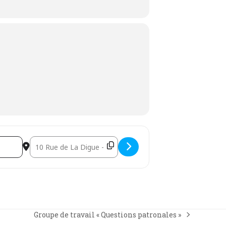
8UPad]
Destination Address - Formation - Actualisation de la rég
Groupe de travail « Questions patronales »
next