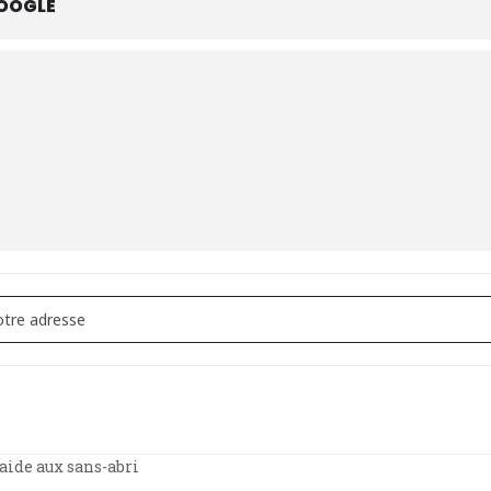
OOGLE
tion - Actualisation de la réglementation sectorielle COCOM [78af
’aide aux sans-abri